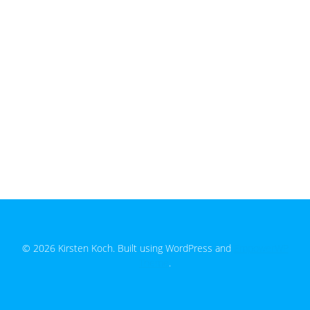
© 2026 Kirsten Koch. Built using WordPress and
EmpowerWP
Theme
.